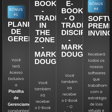
BOOK
E-
BÔNUS
-
BOOK
#4
BÔNUS
#1
TRADING
- O
SOFT
PLANILHAS
IN
TRADER
PREM
DE
THE
DISCIPLINAD
INVIN
GERENCIAMENTO
ZONE
-
-
MARK
MARK
DOUGLAS
Receberá
DOUGLAS
Você
todos os
terá
nossos
Acesso
softwares
Você
Exclusivo
que
também
Você
a
trabalham
irá
também
com a
Planilha
receber
irá
estratégia
de
o E-Book
receber
de loss
+Atualizações
Gerenciamento
- O
o E-Book
virtuais e
constantes!