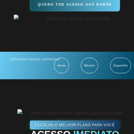
QUERO TER ACESSO AOS ROBÔS
ATENÇÃO: VAGAS LIMITADAS!
Horas
Minutos
Segundos
ESCOLHA O MELHOR PLANO PARA VOCÊ