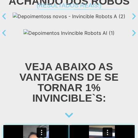
ACHANDO DOS ROBÔS
(RESULTADOS REAIS!)
VEJA ABAIXO AS
VANTAGENS DE SE
TORNAR 1%
INVINCIBLE`S: