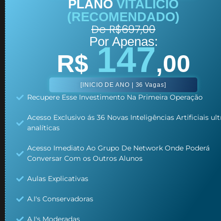
PLANO
VITALÍCIO
(RECOMENDADO)
De R$697,00
Por Apenas:
147
R$
,00
[INICIO DE ANO | 36 Vagas]
Recupere Esse Investimento Na Primeira Operação
Acesso Exclusivo ás 36 Novas Inteligências Artificiais ult
analíticas
Acesso Imediato Ao Grupo De Network Onde Poderá
Conversar Com os Outros Alunos
Aulas Explicativas
A.I's Conservadoras
A.I's Moderadas