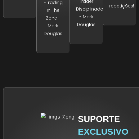
Trader
-Trading
repetições!
Disciplinado
In The
- Mark
Zone -
Douglas
Mark
Douglas
SUPORTE
EXCLUSIVO