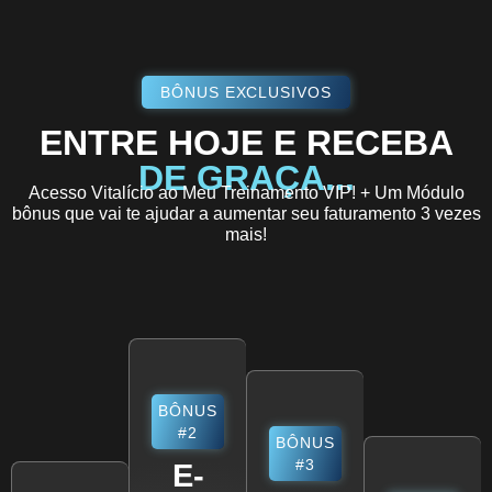
BÔNUS EXCLUSIVOS
ENTRE HOJE E RECEBA
DE GRAÇA...
Acesso Vitalício ao Meu Treinamento VIP! + Um Módulo
bônus que vai te ajudar a aumentar seu faturamento 3 vezes
mais!
BÔNUS
#2
BÔNUS
#3
E-